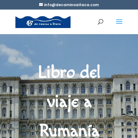
info@decaminoaitaca.com
Libro del
viaje a
Rumanía